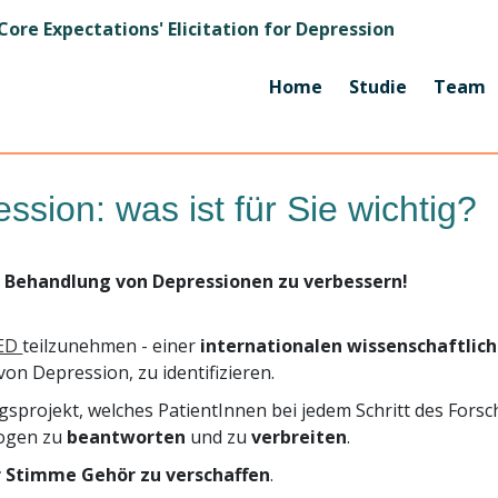
ore Expectations' Elicitation for Depression
Home
Studie
Team
sion: was ist für Sie wichtig?
ur Behandlung von Depressionen zu verbessern!
ED
teilzunehmen - einer
internationalen wissenschaftlic
on Depression, zu identifizieren.
sprojekt, welches PatientInnen bei jedem Schritt des Fors
ogen zu
beantworten
und zu
verbreiten
.
r Stimme Gehör zu verschaffen
.