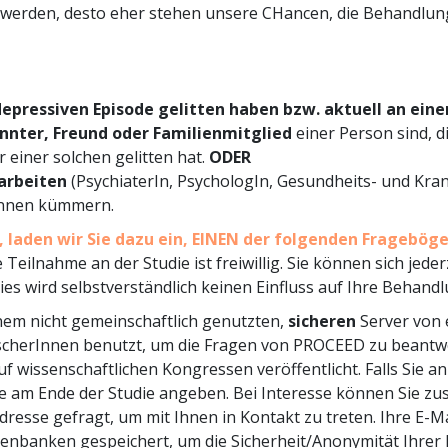
werden, desto eher stehen unsere CHancen, die Behandlu
depressiven Episode gelitten haben bzw. aktuell an eine
nnter, Freund oder Familienmitglied
einer Person sind, d
r einer solchen gelitten hat.
ODER
 arbeiten
(PsychiaterIn, PsychologIn, Gesundheits- und Kra
tInnen kümmern.
 laden wir Sie dazu ein, EINEN der folgenden Fragebög
 Teilnahme an der Studie ist freiwillig. Sie können sich jede
s wird selbstverständlich keinen Einfluss auf Ihre Behand
nem nicht gemeinschaftlich genutzten,
sicheren
Server von 
scherInnen benutzt, um die Fragen von PROCEED zu beantwo
uf wissenschaftlichen Kongressen veröffentlicht. Falls Sie a
se am Ende der Studie angeben. Bei Interesse können Sie zus
dresse gefragt, um mit Ihnen in Kontakt zu treten. Ihre E-
nbanken gespeichert, um die Sicherheit/Anonymität Ihrer 